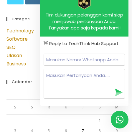
Opens
Opens
Opens
Opens
Opens
Tim dukungan pelanggan kami siap
in
in
in
in
in
Kategori
menjawab pertanyaan Anda.
a
a
a
a
a
Tanyakan apa saja kepada kami!
new
new
new
new
new
Technology
tab
tab
tab
tab
tab
Software
👋 Reply to TechThink Hub Support
SEO
Ulasan
Business
Calendar
AGUSTUS 2026
S
S
R
K
J
S
M
1
2
3
4
5
6
7
8
9