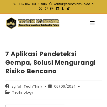
Skip
+62 852-8336-9116
kontak@techthinkhub.co.id
to
content
7 Aplikasi Pendeteksi
Gempa, Solusi Mengurangi
Risiko Bencana
Post
Post
syifah TechThink
06/06/2024
author:
published:
Post
Technology
category: