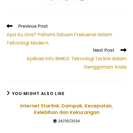
Opens
Opens
Opens
in
in
in
a
a
a
new
new
new
window
window
window
Read
Previous Post
more
Apa Itu GHz? Pahami Satuan Frekuensi dalam
articles
Teknologi Modern
Next Post
Aplikasi Info BMKG: Teknologi Terkini dalam
Genggaman Anda
YOU MIGHT ALSO LIKE
Internet Starlink: Dampak, Kecepatan,
Kelebihan dan Kekurangan
24/05/2024