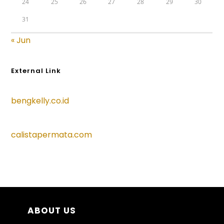
24
25
26
27
28
29
30
31
« Jun
External Link
bengkelly.co.id
calistapermata.com
ABOUT US