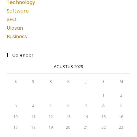
new
new
new
new
new
Technology
tab
tab
tab
tab
tab
Software
SEO
Ulasan
Business
Calendar
AGUSTUS 2026
S
S
R
K
J
S
M
1
2
3
4
5
6
7
8
9
10
11
12
13
14
15
16
17
18
19
20
21
22
23