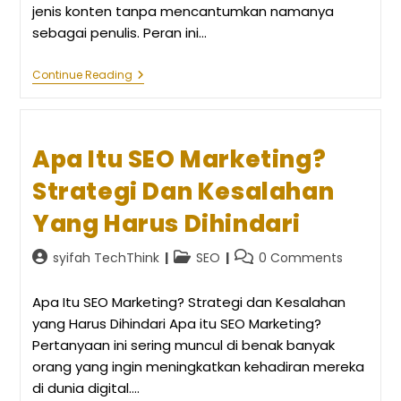
jenis konten tanpa mencantumkan namanya
sebagai penulis. Peran ini…
Ghost
Continue Reading
Writer:
Peran
Dan
Manfaatnya
Dalam
Apa Itu SEO Marketing?
Dunia
Penulisan
Strategi Dan Kesalahan
Yang Harus Dihindari
Post
Post
Post
syifah TechThink
SEO
0 Comments
author:
category:
comments:
Apa Itu SEO Marketing? Strategi dan Kesalahan
yang Harus Dihindari Apa itu SEO Marketing?
Pertanyaan ini sering muncul di benak banyak
orang yang ingin meningkatkan kehadiran mereka
di dunia digital.…