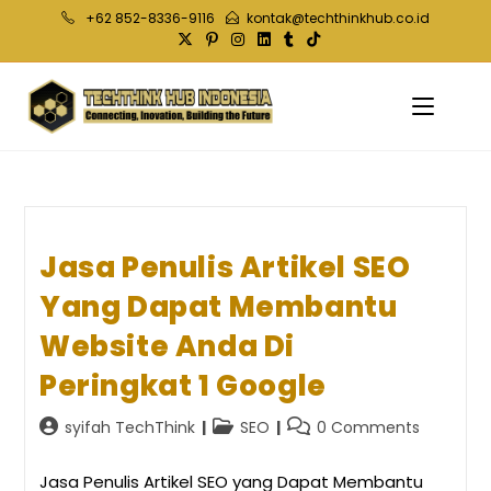
Skip
+62 852-8336-9116
kontak@techthinkhub.co.id
to
content
Jasa Penulis Artikel SEO
Yang Dapat Membantu
Website Anda Di
Peringkat 1 Google
Post
Post
Post
syifah TechThink
SEO
0 Comments
author:
category:
comments:
Jasa Penulis Artikel SEO yang Dapat Membantu