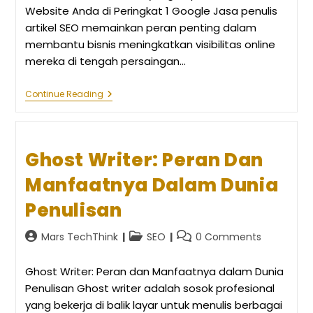
Website Anda di Peringkat 1 Google Jasa penulis
artikel SEO memainkan peran penting dalam
membantu bisnis meningkatkan visibilitas online
mereka di tengah persaingan…
Jasa
Continue Reading
Penulis
Artikel
SEO
Yang
Dapat
Ghost Writer: Peran Dan
Membantu
Website
Manfaatnya Dalam Dunia
Anda
Di
Penulisan
Peringkat
1
Google
Post
Post
Post
Mars TechThink
SEO
0 Comments
author:
category:
comments:
Ghost Writer: Peran dan Manfaatnya dalam Dunia
Penulisan Ghost writer adalah sosok profesional
yang bekerja di balik layar untuk menulis berbagai