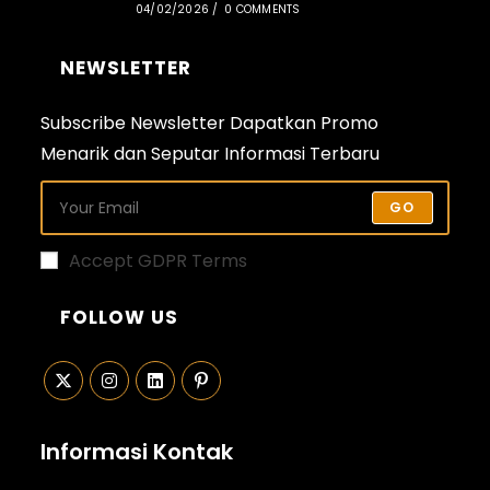
04/02/2026
/
0 COMMENTS
NEWSLETTER
Subscribe Newsletter Dapatkan Promo
Menarik dan Seputar Informasi Terbaru
GO
Accept GDPR Terms
FOLLOW US
Opens
Opens
Opens
Opens
in
in
in
in
Informasi Kontak
a
a
a
a