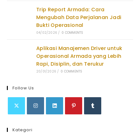
Trip Report Armada: Cara
Mengubah Data Perjalanan Jadi
Bukti Operasional
04/02/2026
/
0 COMMENTS
Aplikasi Manajemen Driver untuk
Operasional Armada yang Lebih
Rapi, Disiplin, dan Terukur
20/01/2026
/
0 COMMENTS
Follow Us
Opens
Opens
Opens
Opens
Opens
in
in
in
in
in
Kategori
a
a
a
a
a