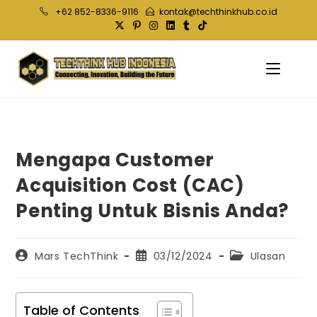
Skip
+62 852-8336-9116
kontak@techthinkhub.co.id
to
content
Mengapa Customer
Acquisition Cost (CAC)
Penting Untuk Bisnis Anda?
Post
Post
Post
Mars TechThink
03/12/2024
Ulasan
author:
published:
category:
Table of Contents