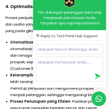
4.
Optimalisasi Proses Penjualan
Tim dukungan pelanggan kami siap
menjawab pertanyaan Anda.
Proses penjualan yang lebih efisien mengurangi waktu
Tanyakan apa saja kepada kami!
dan usaha yang diperlukan untuk menutup penjualan,
yang pada gilirannya menurunkan CAC.
👋 Reply to TechThink Hub Support
Otomatisasi Penjualan
: Gunakan alat
otomatisasi penjualan untuk mengurangi waktu
dan tenaga yang dibutuhkan untuk mengelola
prospek, seperti email otomatis dan CRM
(Customer Relationship Management).
Keterampilan Tim Penjualan
: Tim penjualan yang
lebih terampil dan terlatih akan lebih cepat dalam
menutup penjualan dan mengonversi prospek
menjadi pelanggan, sehingga mengurangi biaya.
Proses Penutupan yang Efisien
: Pastikan proses
penutupan penjualan berjalan lancar dan cepat.