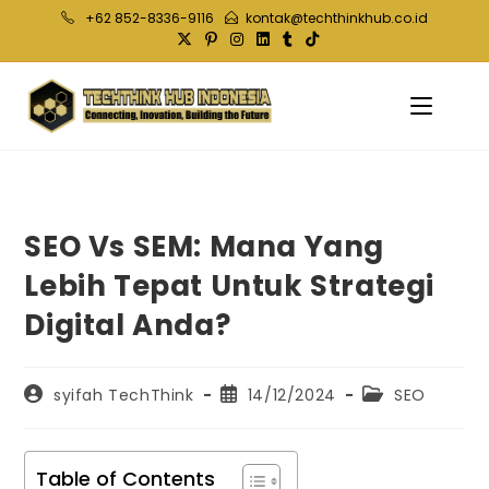
Skip
+62 852-8336-9116
kontak@techthinkhub.co.id
to
content
SEO Vs SEM: Mana Yang
Lebih Tepat Untuk Strategi
Digital Anda?
Post
Post
Post
syifah TechThink
14/12/2024
SEO
author:
published:
category:
Table of Contents