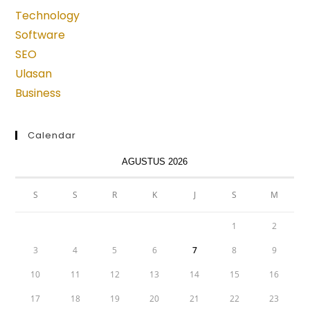
new
new
new
new
new
Technology
tab
tab
tab
tab
tab
Software
SEO
Ulasan
Business
Calendar
AGUSTUS 2026
S
S
R
K
J
S
M
1
2
3
4
5
6
7
8
9
10
11
12
13
14
15
16
17
18
19
20
21
22
23