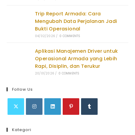
Trip Report Armada: Cara
Mengubah Data Perjalanan Jadi
Bukti Operasional
04/02/2026
/
0 COMMENTS
Aplikasi Manajemen Driver untuk
Operasional Armada yang Lebih
Rapi, Disiplin, dan Terukur
20/01/2026
/
0 COMMENTS
Follow Us
Opens
Opens
Opens
Opens
Opens
in
in
in
in
in
Kategori
a
a
a
a
a