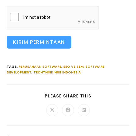
KIRIM PERMINTAAN
TAGS
:
PERUSAHAAN SOFTWARE
,
SEO VS SEM
,
SOFTWARE
DEVELOPMENT
,
TECHTHINK HUB INDONESIA
SHARE
PLEASE SHARE THIS
THIS
CONTENT
Opens
Opens
Opens
in
in
in
a
a
a
new
new
new
window
window
window