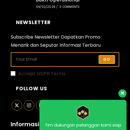
04/02/2026
/
0 COMMENTS
NEWSLETTER
Subscribe Newsletter Dapatkan Promo
Menarik dan Seputar Informasi Terbaru
GO
Accept GDPR Terms
FOLLOW US
Opens
Opens
Opens
Opens
in
in
in
in
Informasi Kontak
Tim dukungan pelanggan kami siap
a
a
a
a