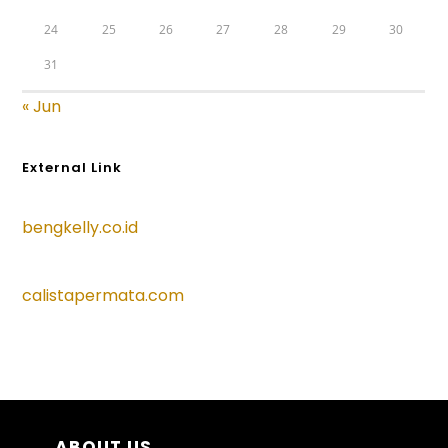
24
25
26
27
28
29
30
31
« Jun
External Link
bengkelly.co.id
calistapermata.com
ABOUT US