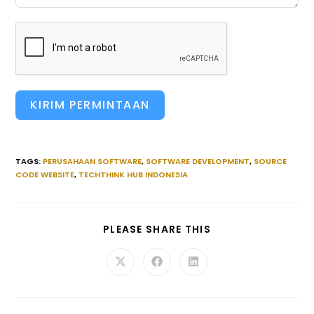
KIRIM PERMINTAAN
TAGS
:
PERUSAHAAN SOFTWARE
,
SOFTWARE DEVELOPMENT
,
SOURCE
CODE WEBSITE
,
TECHTHINK HUB INDONESIA
SHARE
PLEASE SHARE THIS
THIS
CONTENT
Opens
Opens
Opens
in
in
in
a
a
a
new
new
new
window
window
window