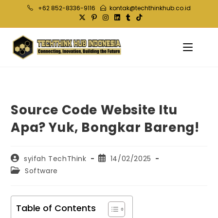
Skip
+62 852-8336-9116
kontak@techthinkhub.co.id
to
content
Source Code Website Itu
Apa? Yuk, Bongkar Bareng!
Post
Post
syifah TechThink
14/02/2025
author:
published:
Post
Software
category:
Table of Contents