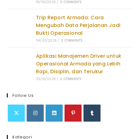
19/06/2026
/
0 COMMENTS
Trip Report Armada: Cara
Mengubah Data Perjalanan Jadi
Bukti Operasional
04/02/2026
/
0 COMMENTS
Aplikasi Manajemen Driver untuk
Operasional Armada yang Lebih
Rapi, Disiplin, dan Terukur
20/01/2026
/
0 COMMENTS
Follow Us
Opens
Opens
Opens
Opens
Opens
in
in
in
in
in
Kategori