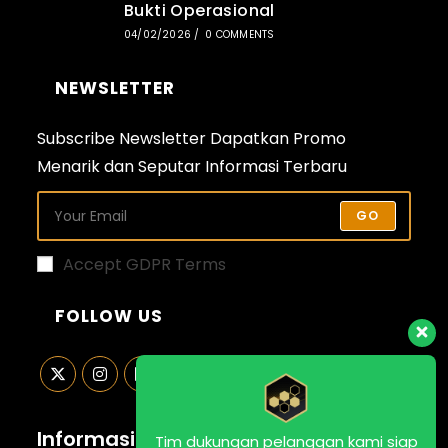
Bukti Operasional
04/02/2026
/
0 COMMENTS
NEWSLETTER
Subscribe Newsletter Dapatkan Promo
Menarik dan Seputar Informasi Terbaru
GO
Accept GDPR Terms
FOLLOW US
Opens
Opens
Opens
Opens
in
in
in
in
Informasi Kontak
Tim dukungan pelanggan kami siap