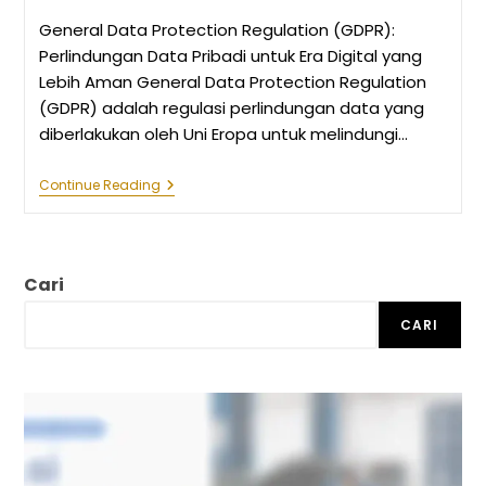
General Data Protection Regulation (GDPR):
Perlindungan Data Pribadi untuk Era Digital yang
Lebih Aman General Data Protection Regulation
(GDPR) adalah regulasi perlindungan data yang
diberlakukan oleh Uni Eropa untuk melindungi…
General
Continue Reading
Data
Protection
Regulation
(GDPR):
Perlindungan
Cari
Data
Pribadi
Untuk
CARI
Era
Digital
Yang
Lebih
Aman