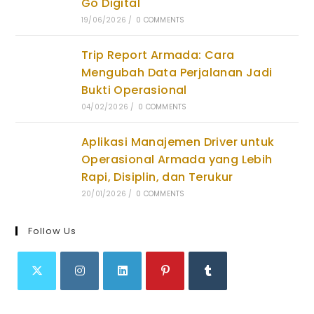
Go Digital
19/06/2026
/
0 COMMENTS
Trip Report Armada: Cara
Mengubah Data Perjalanan Jadi
Bukti Operasional
04/02/2026
/
0 COMMENTS
Aplikasi Manajemen Driver untuk
Operasional Armada yang Lebih
Rapi, Disiplin, dan Terukur
20/01/2026
/
0 COMMENTS
Follow Us
Opens
Opens
Opens
Opens
Opens