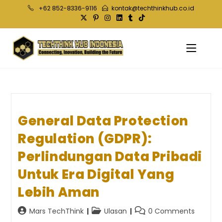
Skip
+62 852-8336-9116
kontak@techthinkhub.co.id
to
content
General Data Protection
Regulation (GDPR):
Perlindungan Data Pribadi
Untuk Era Digital Yang
Lebih Aman
Post
Post
Post
Mars TechThink
Ulasan
0 Comments
author:
category:
comments: