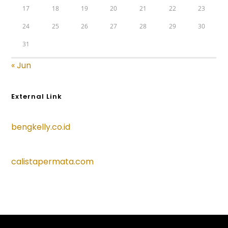
17
18
19
20
21
22
23
24
25
26
27
28
29
30
31
« Jun
External Link
bengkelly.co.id
calistapermata.com