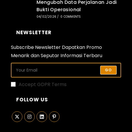
Mengubah Data Perjalanan Jadi
Bukti Operasional
04/02/2026
/
0 COMMENTS
NEWSLETTER
Subscribe Newsletter Dapatkan Promo
Menarik dan Seputar Informasi Terbaru
GO
Accept GDPR Terms
FOLLOW US
Opens
Opens
Opens
Opens