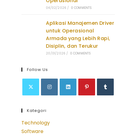
Operasional
04/02/2026
/
0 COMMENTS
Aplikasi Manajemen Driver
untuk Operasional
Armada yang Lebih Rapi,
Disiplin, dan Terukur
20/01/2026
/
0 COMMENTS
Follow Us
Opens
Opens
Opens
Opens
Opens
in
in
in
in
in
Kategori
a
a
a
a
a
new
new
new
new
new
Technology
tab
tab
tab
tab
tab
Software