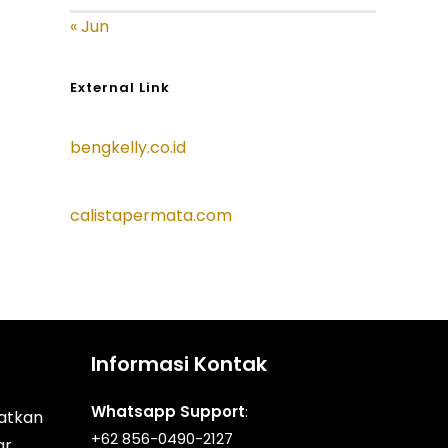
« Jun
External Link
bengkelly.co.id
calistapermata.com
Informasi Kontak
Whatsapp Support
:
atkan
+62 856-0490-2127
ar