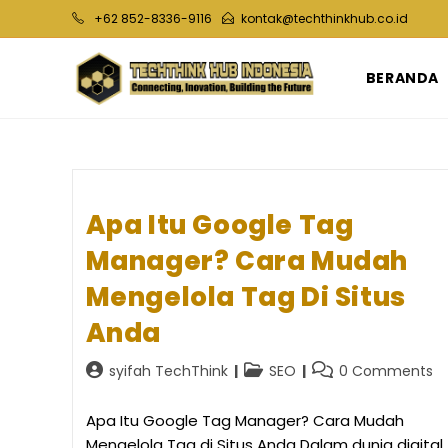
Skip
+62 852-8336-9116
kontak@techthinkhub.co.id
to
content
BERANDA
Apa Itu Google Tag
Manager? Cara Mudah
Mengelola Tag Di Situs
Anda
Post
Post
Post
syifah TechThink
SEO
0 Comments
author:
category:
comments:
Apa Itu Google Tag Manager? Cara Mudah
Mengelola Tag di Situs Anda Dalam dunia digital