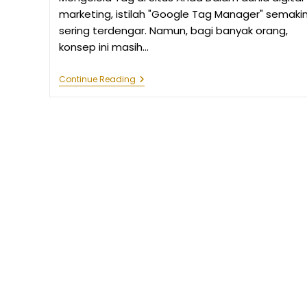
marketing, istilah "Google Tag Manager" semaki
sering terdengar. Namun, bagi banyak orang,
konsep ini masih…
Apa
Continue Reading
Itu
Google
Tag
Manager?
Cara
Mudah
Mengelola
Tag
Di
Situs
Anda