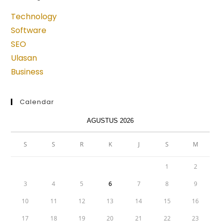
a
a
a
a
a
new
new
new
new
new
Technology
tab
tab
tab
tab
tab
Software
SEO
Ulasan
Business
Calendar
AGUSTUS 2026
S
S
R
K
J
S
M
1
2
3
4
5
6
7
8
9
10
11
12
13
14
15
16
17
18
19
20
21
22
23