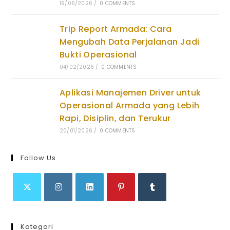
19/06/2026
/
0 COMMENTS
Trip Report Armada: Cara
Mengubah Data Perjalanan Jadi
Bukti Operasional
04/02/2026
/
0 COMMENTS
Aplikasi Manajemen Driver untuk
Operasional Armada yang Lebih
Rapi, Disiplin, dan Terukur
20/01/2026
/
0 COMMENTS
Follow Us
Opens
Opens
Opens
Opens
Opens
in
in
in
in
in
Kategori