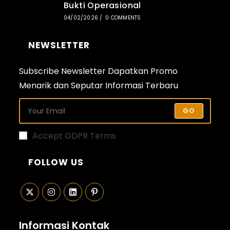
Bukti Operasional
04/02/2026
/
0 COMMENTS
NEWSLETTER
Subscribe Newsletter Dapatkan Promo
Menarik dan Seputar Informasi Terbaru
GO
Accept GDPR Terms
FOLLOW US
Opens
Opens
Opens
Opens
in
in
in
in
Informasi Kontak