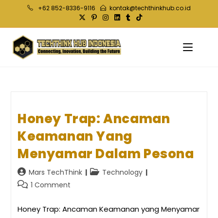
Skip
+62 852-8336-9116
kontak@techthinkhub.co.id
to
content
Honey Trap: Ancaman
Keamanan Yang
Menyamar Dalam Pesona
Post
Post
Mars TechThink
Technology
author:
category:
Post
1 Comment
comments:
Honey Trap: Ancaman Keamanan yang Menyamar