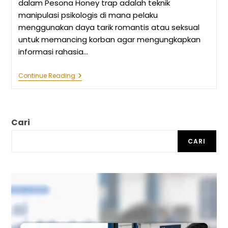
dalam Pesona Honey trap adalah teknik
manipulasi psikologis di mana pelaku
menggunakan daya tarik romantis atau seksual
untuk memancing korban agar mengungkapkan
informasi rahasia…
Honey
Continue Reading
Trap:
Ancaman
Keamanan
Yang
Menyamar
Cari
Dalam
Pesona
CARI