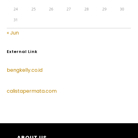
24
25
26
27
28
29
30
31
« Jun
External Link
bengkelly.co.id
calistapermata.com
ABOUT US