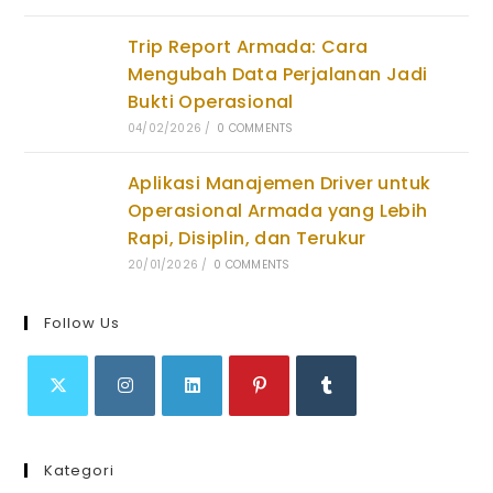
Trip Report Armada: Cara
Mengubah Data Perjalanan Jadi
Bukti Operasional
04/02/2026
/
0 COMMENTS
Aplikasi Manajemen Driver untuk
Operasional Armada yang Lebih
Rapi, Disiplin, dan Terukur
20/01/2026
/
0 COMMENTS
Follow Us
Opens
Opens
Opens
Opens
Opens
in
in
in
in
in
Kategori
a
a
a
a
a