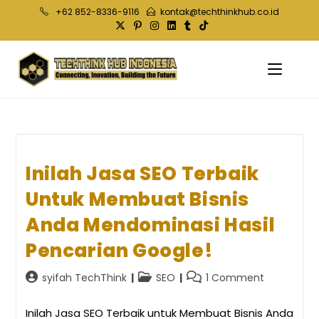
Skip
+62 852-8336-9116
kontak@techthinkhub.co.id
to
content
Inilah Jasa SEO Terbaik
Untuk Membuat Bisnis
Anda Mendominasi Hasil
Pencarian Google!
Post
Post
Post
syifah TechThink
SEO
1 Comment
author:
category:
comments:
Inilah Jasa SEO Terbaik untuk Membuat Bisnis Anda