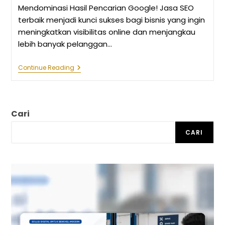
Mendominasi Hasil Pencarian Google! Jasa SEO
terbaik menjadi kunci sukses bagi bisnis yang ingin
meningkatkan visibilitas online dan menjangkau
lebih banyak pelanggan…
Inilah
Continue Reading
Jasa
SEO
Terbaik
Untuk
Membuat
Cari
Bisnis
Anda
Mendominasi
CARI
Hasil
Pencarian
Google!