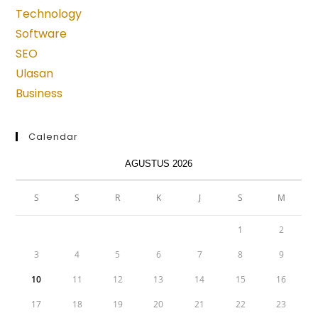
new
new
new
new
new
Technology
tab
tab
tab
tab
tab
Software
SEO
Ulasan
Business
Calendar
AGUSTUS 2026
S
S
R
K
J
S
M
1
2
3
4
5
6
7
8
9
10
11
12
13
14
15
16
17
18
19
20
21
22
23