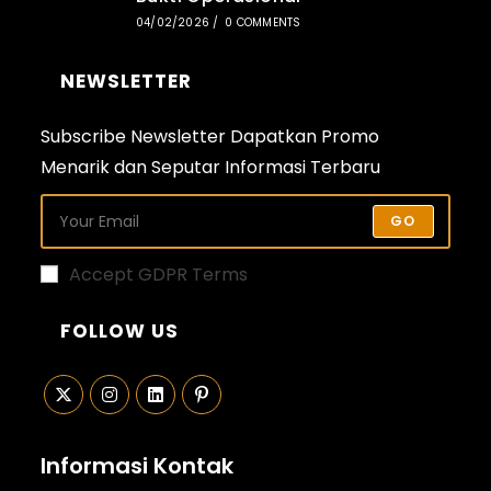
04/02/2026
/
0 COMMENTS
NEWSLETTER
Subscribe Newsletter Dapatkan Promo
Menarik dan Seputar Informasi Terbaru
GO
Accept GDPR Terms
FOLLOW US
Opens
Opens
Opens
Opens
in
in
in
in
Informasi Kontak
a
a
a
a