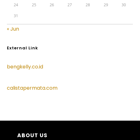
24
25
26
27
28
29
30
31
« Jun
External Link
bengkelly.co.id
calistapermata.com
ABOUT US