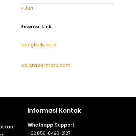
« Jun
External Link
bengkelly.co.id
calistapermata.com
Informasi Kontak
Whatsapp Support
:
atkan
+62 856-0490-2127
ar