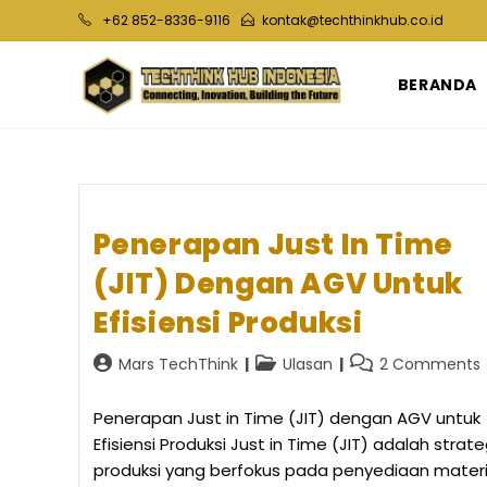
Skip
+62 852-8336-9116
kontak@techthinkhub.co.id
to
content
BERANDA
Penerapan Just In Time
(JIT) Dengan AGV Untuk
Efisiensi Produksi
Post
Post
Post
Mars TechThink
Ulasan
2 Comments
author:
category:
comments:
Penerapan Just in Time (JIT) dengan AGV untuk
Efisiensi Produksi Just in Time (JIT) adalah strate
produksi yang berfokus pada penyediaan materi