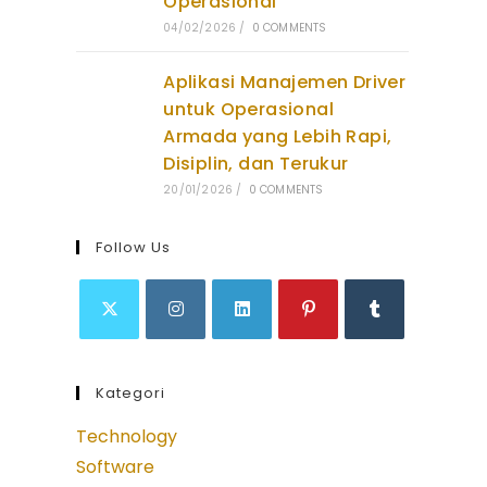
Operasional
04/02/2026
/
0 COMMENTS
Aplikasi Manajemen Driver
untuk Operasional
Armada yang Lebih Rapi,
Disiplin, dan Terukur
20/01/2026
/
0 COMMENTS
Follow Us
Opens
Opens
Opens
Opens
Opens
in
in
in
in
in
Kategori
a
a
a
a
a
new
new
new
new
new
Technology
tab
tab
tab
tab
tab
Software