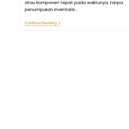
atau komponen tepat pada waktunya, tanpa
penumpukan inventaris…
Penerapan
Continue Reading
Just
In
Time
(JIT)
Dengan
AGV
Untuk
Efisiensi
Produksi