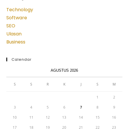
a
a
a
a
a
new
new
new
new
new
Technology
tab
tab
tab
tab
tab
Software
SEO
Ulasan
Business
Calendar
AGUSTUS 2026
S
S
R
K
J
S
M
1
2
3
4
5
6
7
8
9
10
11
12
13
14
15
16
17
18
19
20
21
22
23