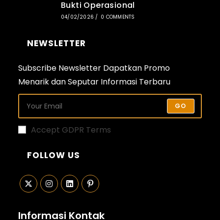
Bukti Operasional
04/02/2026
/
0 COMMENTS
NEWSLETTER
Subscribe Newsletter Dapatkan Promo
Menarik dan Seputar Informasi Terbaru
GO
Accept GDPR Terms
FOLLOW US
Opens
Opens
Opens
Opens
in
in
in
in
Informasi Kontak