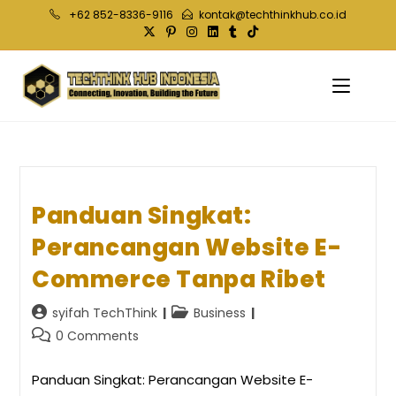
Skip
+62 852-8336-9116
kontak@techthinkhub.co.id
to
content
Panduan Singkat:
Perancangan Website E-
Commerce Tanpa Ribet
Post
Post
syifah TechThink
Business
author:
category:
Post
0 Comments
comments:
Panduan Singkat: Perancangan Website E-