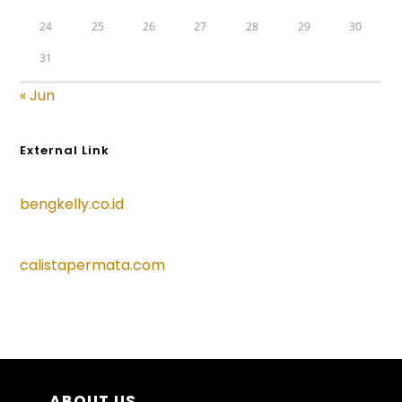
24
25
26
27
28
29
30
31
« Jun
External Link
bengkelly.co.id
calistapermata.com
ABOUT US