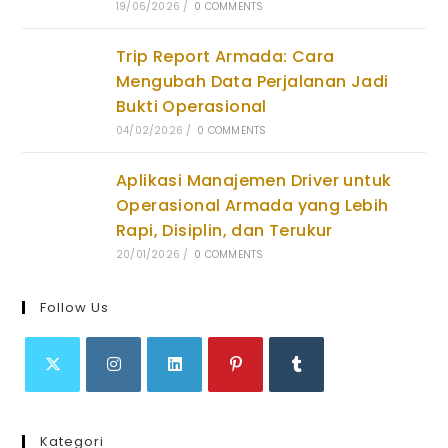
19/06/2026
/
0 COMMENTS
Trip Report Armada: Cara
Mengubah Data Perjalanan Jadi
Bukti Operasional
04/02/2026
/
0 COMMENTS
Aplikasi Manajemen Driver untuk
Operasional Armada yang Lebih
Rapi, Disiplin, dan Terukur
20/01/2026
/
0 COMMENTS
Follow Us
Opens
Opens
Opens
Opens
Opens
in
in
in
in
in
Kategori