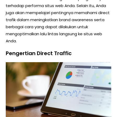
terhadap performa situs web Anda. Selain itu, Anda
juga akan mempelajari pentingnya memahami direct
trafik dalam meningkatkan brand awareness serta
berbagai cara yang dapat dilakukan untuk
mengoptimalkan lalu lintas langsung ke situs web
Anda.
Pengertian Direct Traffic