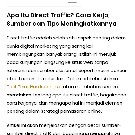
Apa Itu Direct Traffic? Cara Kerja,
Sumber dan Tips Meningkatkannya
Direct traffic adalah salah satu aspek penting dalam
dunia digital marketing yang sering kali
membingungkan banyak orang. Istilah ini merujuk
pada kunjungan langsung ke situs web tanpa
referensi dari sumber eksternal, seperti mesin pencari
atau tautan dari situs lain. Dalam artikel ini, Admin
TechThink Hub Indonesia
akan membahas secara
mendalam tentang apa itu direct traffic, bagaimana
cara kerjanya, dan mengapa hal ini menjadi elemen
penting dalam strategi pemasaran online.
Artikel ini akan menjelaskan dengan detail sumber-
sumber direct trafIK dan bagaimana pengaruhnya