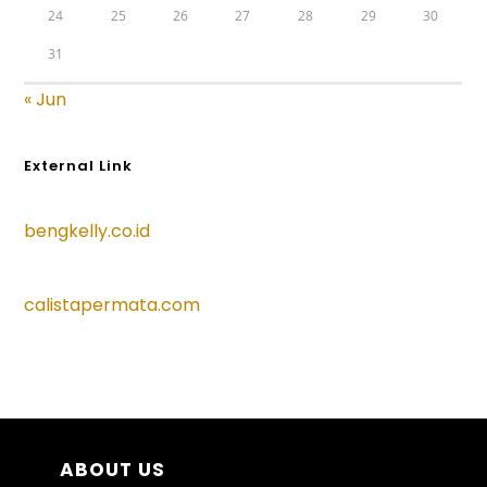
24
25
26
27
28
29
30
31
« Jun
External Link
bengkelly.co.id
calistapermata.com
ABOUT US