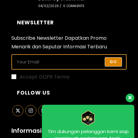
04/02/2026
/
0 COMMENTS
NEWSLETTER
Subscribe Newsletter Dapatkan Promo
Menarik dan Seputar Informasi Terbaru
GO
Accept GDPR Terms
FOLLOW US
Opens
Opens
Opens
Opens
in
in
in
in
Informasi Kontak
Tim dukungan pelanggan kami siap
a
a
a
a