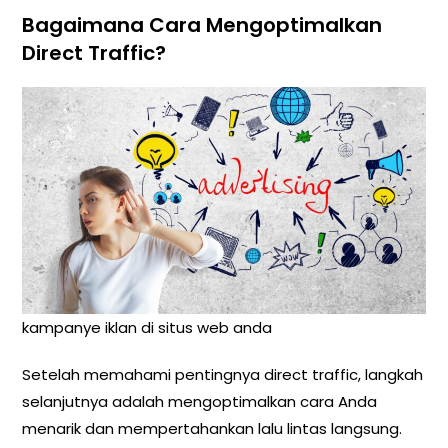
Bagaimana Cara Mengoptimalkan
Direct Traffic?
kampanye iklan di situs web anda
Setelah memahami pentingnya direct traffic, langkah
selanjutnya adalah mengoptimalkan cara Anda
menarik dan mempertahankan lalu lintas langsung.