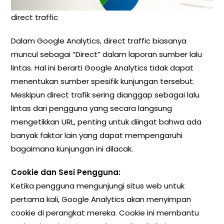
direct traffic
Dalam Google Analytics, direct traffic biasanya
muncul sebagai “Direct” dalam laporan sumber lalu
lintas. Hal ini berarti Google Analytics tidak dapat
menentukan sumber spesifik kunjungan tersebut.
Meskipun direct trafik sering dianggap sebagai lalu
lintas dari pengguna yang secara langsung
mengetikkan URL, penting untuk diingat bahwa ada
banyak faktor lain yang dapat mempengaruhi
bagaimana kunjungan ini dilacak.
Cookie dan Sesi Pengguna:
Ketika pengguna mengunjungi situs web untuk
pertama kali, Google Analytics akan menyimpan
cookie di perangkat mereka. Cookie ini membantu