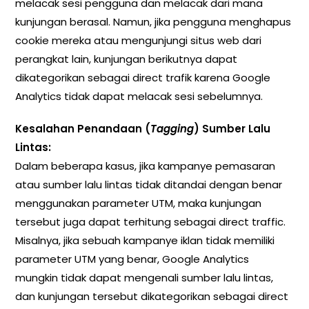
melacak sesi pengguna dan melacak dari mana
kunjungan berasal. Namun, jika pengguna menghapus
cookie mereka atau mengunjungi situs web dari
perangkat lain, kunjungan berikutnya dapat
dikategorikan sebagai direct trafik karena Google
Analytics tidak dapat melacak sesi sebelumnya.
Kesalahan Penandaan (
Tagging
) Sumber Lalu
Lintas:
Dalam beberapa kasus, jika kampanye pemasaran
atau sumber lalu lintas tidak ditandai dengan benar
menggunakan parameter UTM, maka kunjungan
tersebut juga dapat terhitung sebagai direct traffic.
Misalnya, jika sebuah kampanye iklan tidak memiliki
parameter UTM yang benar, Google Analytics
mungkin tidak dapat mengenali sumber lalu lintas,
dan kunjungan tersebut dikategorikan sebagai direct