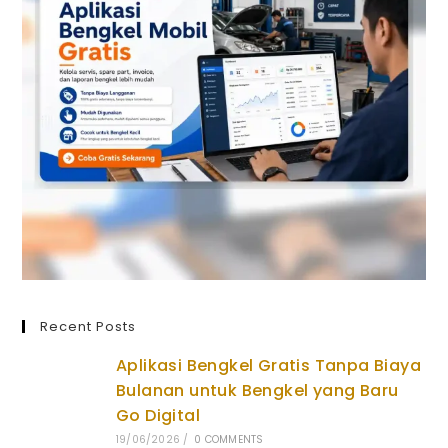
Recent Posts
Aplikasi Bengkel Gratis Tanpa Biaya
Bulanan untuk Bengkel yang Baru
Go Digital
19/06/2026
/
0 COMMENTS