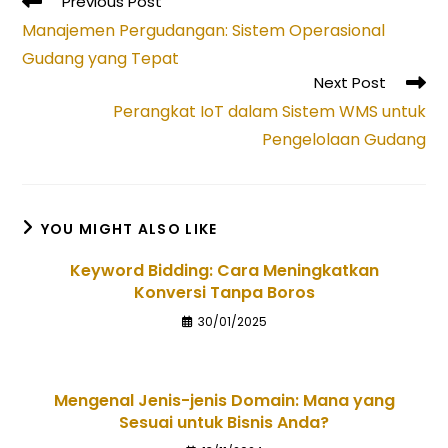
Read
Previous Post
more
Manajemen Pergudangan: Sistem Operasional
articles
Gudang yang Tepat
Next Post
Perangkat IoT dalam Sistem WMS untuk
Pengelolaan Gudang
YOU MIGHT ALSO LIKE
Keyword Bidding: Cara Meningkatkan
Konversi Tanpa Boros
30/01/2025
Mengenal Jenis-jenis Domain: Mana yang
Sesuai untuk Bisnis Anda?