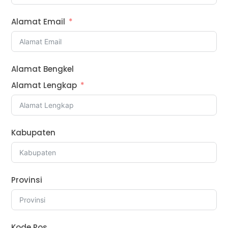
Alamat Email
Alamat Bengkel
Alamat Lengkap
Kabupaten
Provinsi
Kode Pos