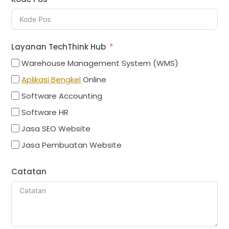
Layanan TechThink Hub
Warehouse Management System (WMS)
Aplikasi Bengkel
Online
Software Accounting
Software HR
Jasa SEO Website
Jasa Pembuatan Website
Catatan