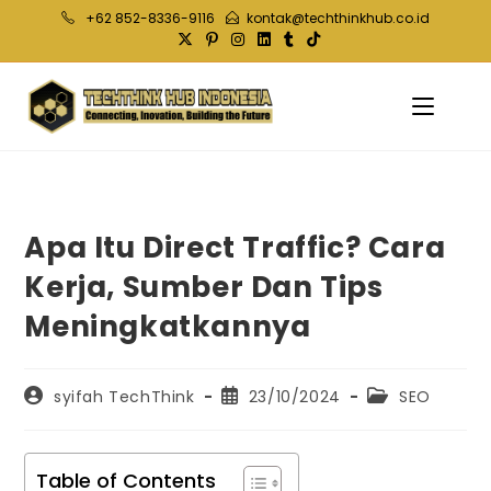
Skip
+62 852-8336-9116
kontak@techthinkhub.co.id
to
content
Apa Itu Direct Traffic? Cara
Kerja, Sumber Dan Tips
Meningkatkannya
Post
Post
Post
syifah TechThink
23/10/2024
SEO
author:
published:
category:
Table of Contents