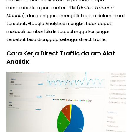
menambahkan parameter UTM (
Urchin Tracking
Module
), dan pengguna mengklik tautan dalam email
tersebut, Google Analytics mungkin tidak dapat
melacak sumber lalu lintas, sehingga kunjungan
tersebut bisa dianggap sebagai direct traffic.
Cara Kerja Direct Traffic dalam Alat
Analitik