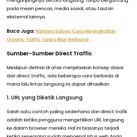
mengunjunginya secara langsung, tanpa bergantung
pada mesin pencari, media sosial, atau tautan
eksternal lainnya.
Baca Juga:
Rahasia Sukses Cara Meningkatkan
Organic Traffic Tanpa Iklan Berbayar
Sumber-Sumber Direct Traffic
Meskipun definisi di atas menjelaskan konsep dasar
dari direct traffic, ada beberapa cara berbeda di
mana lalu lintas langsung ini dapat dihasilkan:
1.
URL yang Diketik Langsung
Salah satu contoh paling sederhana dari direct trafik
adalah ketika pengguna mengetikkan URL langsung
ke dalam browser mereka. Hal ini biasanya terjadi
ketika seseorang sudah mengenal situs web Anda,