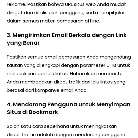
reklame. Pastikan bahwa URL situs web Anda mudah
diingat dan ditulis oleh pengguna, serta tampil jelas
dalam semua materi pemasaran offline.
3.
Mengirimkan Email Berkala dengan Link
yang Benar
Pastikan semua email pemasaran Anda mengandung
tautan yang dilengkapi dengan parameter UTM untuk
melacak sumber lalu lintas. Hal ini akan membantu
Anda membedakan direct trafik dari lalu lintas yang
berasal dari kampanye email Anda.
4.
Mendorong Pengguna untuk Menyimpan
Situs di Bookmark
Salah satu cara sederhana untuk meningkatkan
direct traffic adalah dengan mendorong pengguna