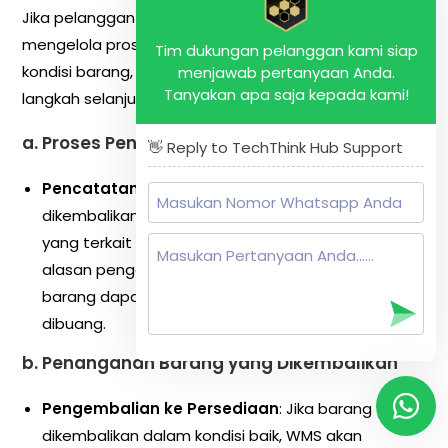
Jika pelanggan mengembalikan barang, WMS
mengelola proses pengembalian dengan mencatat
Tim dukungan pelanggan kami siap
kondisi barang, memverifikasi data, dan menentukan
menjawab pertanyaan Anda.
Tanyakan apa saja kepada kami!
langkah selanjutnya.
a.
Proses Pengembalian yang Efisien
👋 Reply to TechThink Hub Support
Pencatatan Pengembalian
: Ketika barang
dikembalikan, WMS mencatat semua informasi
yang terkait dengan pengembalian, termasuk
alasan pengembalian, kondisi barang, dan apakah
barang dapat dijual kembali, diperbaiki, atau harus
dibuang.
b.
Penanganan Barang yang Dikembalikan
Pengembalian ke Persediaan
: Jika barang yang
dikembalikan dalam kondisi baik, WMS akan