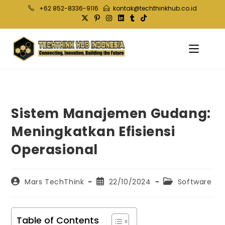
Skip
+62 852-8336-9116
kontak@techthinkhub.co.id
to
content
Sistem Manajemen Gudang:
Meningkatkan Efisiensi
Operasional
Post
Post
Post
Mars TechThink
22/10/2024
Software
author:
published:
category:
Table of Contents