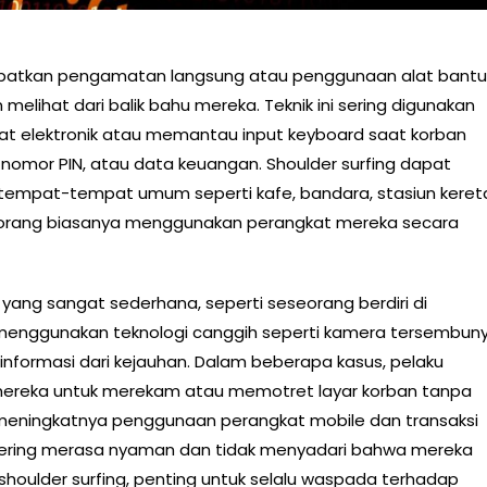
elibatkan pengamatan langsung atau penggunaan alat bantu
melihat dari balik bahu mereka. Teknik ini sering digunakan
kat elektronik atau memantau input keyboard saat korban
, nomor PIN, atau data keuangan. Shoulder surfing dapat
 di tempat-tempat umum seperti kafe, bandara, stasiun keret
g-orang biasanya menggunakan perangkat mereka secara
a yang sangat sederhana, seperti seseorang berdiri di
menggunakan teknologi canggih seperti kamera tersembuny
informasi dari kejauhan. Dalam beberapa kasus, pelaku
reka untuk merekam atau memotret layar korban tanpa
 meningkatnya penggunaan perangkat mobile dan transaksi
sering merasa nyaman dan tidak menyadari bahwa mereka
i shoulder surfing, penting untuk selalu waspada terhadap