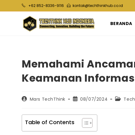
Skip
+62 852-8336-9116
kontak@techthinkhub.co.id
to
content
BERANDA
Memahami Ancaman 
Keamanan Informas
Post
Post
Post
Mars TechThink
08/07/2024
Tech
author:
published:
category
Table of Contents