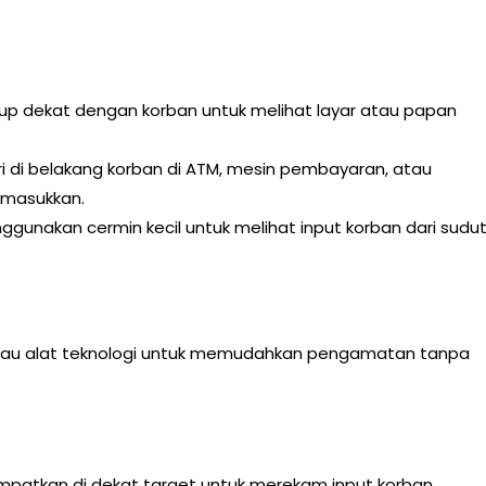
kup dekat dengan korban untuk melihat layar atau papan
i di belakang korban di ATM, mesin pembayaran, atau
dimasukkan.
unakan cermin kecil untuk melihat input korban dari sudu
au alat teknologi untuk memudahkan pengamatan tanpa
mpatkan di dekat target untuk merekam input korban.