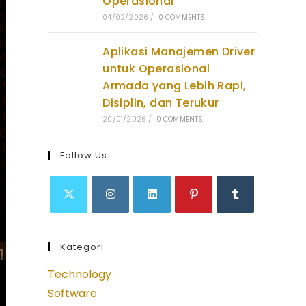
Operasional
04/02/2026
/
0 COMMENTS
Aplikasi Manajemen Driver
untuk Operasional
Armada yang Lebih Rapi,
Disiplin, dan Terukur
20/01/2026
/
0 COMMENTS
Follow Us
Opens
Opens
Opens
Opens
Opens
in
in
in
in
in
Kategori
a
a
a
a
a
new
new
new
new
new
Technology
tab
tab
tab
tab
tab
Software