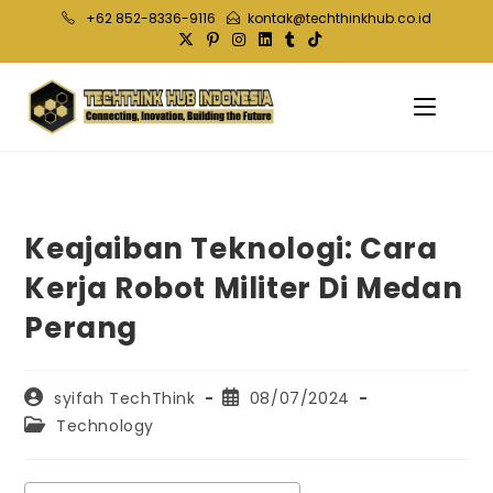
Skip
+62 852-8336-9116
kontak@techthinkhub.co.id
to
content
Keajaiban Teknologi: Cara
Kerja Robot Militer Di Medan
Perang
Post
Post
syifah TechThink
08/07/2024
author:
published:
Post
Technology
category: