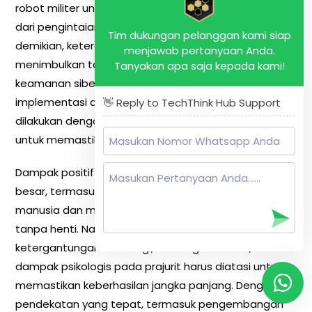
robot militer untuk menjalankan berbagai tugas mulai
dari pengintaian hingga pertempuran. Meskipun
Tim dukungan pelanggan kami siap
demikian, ketergantungan pada teknologi ini juga
menjawab pertanyaan Anda.
menimbulkan tantangan signifikan terkait keandalan,
Tanyakan apa saja kepada kami!
keamanan siber, dan masalah etika. Oleh karena itu,
implementasi dan penggunaan robot militer harus
👋 Reply to TechThink Hub Support
dilakukan dengan hati-hati dan diatur dengan baik
untuk memastikan operasi yang aman dan etis.
Dampak positif dari penggunaan robot ini sangat
besar, termasuk mengurangi risiko bagi prajurit
manusia dan memungkinkan operasi berkelanjutan
tanpa henti. Namun, dampak negatif seperti
ketergantungan teknologi, tantangan hukum, dan
dampak psikologis pada prajurit harus diatasi untuk
memastikan keberhasilan jangka panjang. Dengan
pendekatan yang tepat, termasuk pengembangan