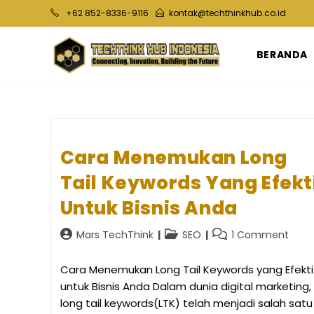
Skip
+62 852-8336-9116
kontak@techthinkhub.co.id
to
content
BERANDA
Cara Menemukan Long
Tail Keywords Yang Efekt
Untuk Bisnis Anda
Post
Post
Post
Mars TechThink
SEO
1 Comment
author:
category:
comments:
Cara Menemukan Long Tail Keywords yang Efekti
untuk Bisnis Anda Dalam dunia digital marketing,
long tail keywords(LTK) telah menjadi salah satu