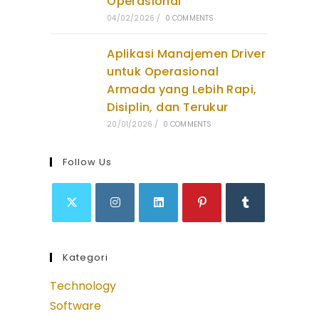
Operasional
04/02/2026
/
0 COMMENTS
Aplikasi Manajemen Driver
untuk Operasional
Armada yang Lebih Rapi,
Disiplin, dan Terukur
20/01/2026
/
0 COMMENTS
Follow Us
Opens
Opens
Opens
Opens
Opens
in
in
in
in
in
Kategori
a
a
a
a
a
new
new
new
new
new
Technology
tab
tab
tab
tab
tab
Software