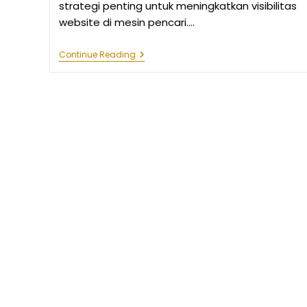
strategi penting untuk meningkatkan visibilitas
website di mesin pencari.…
Cara
Continue Reading
Menemukan
Long
Tail
Keywords
Yang
Efektif
Untuk
Bisnis
Anda