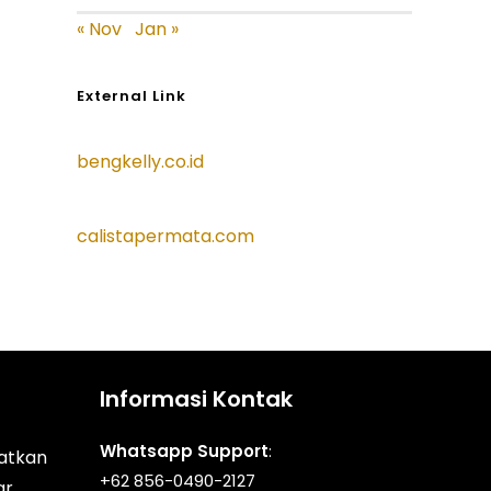
« Nov
Jan »
External Link
bengkelly.co.id
calistapermata.com
Informasi Kontak
Whatsapp Support
:
atkan
+62 856-0490-2127
ar