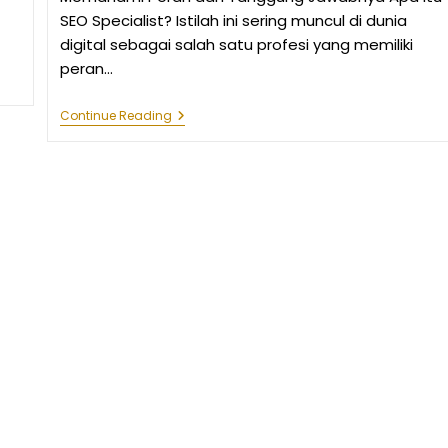
SEO Specialist? Istilah ini sering muncul di dunia
digital sebagai salah satu profesi yang memiliki
peran…
Apa
Continue Reading
Itu
SEO
Specialist?
Panduan
Lengkap
Untuk
Memahami
Peran
Dan
Tanggung
Jawabnya