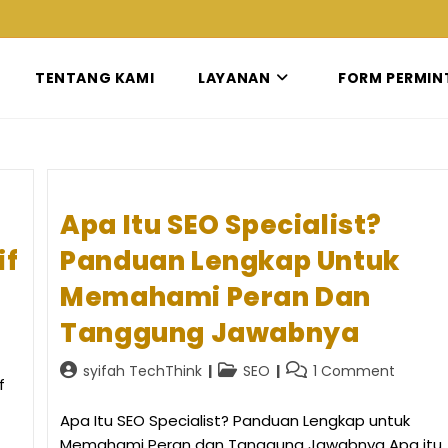
TENTANG KAMI
LAYANAN
FORM PERMIN
Apa Itu SEO Specialist?
if
Panduan Lengkap Untuk
Memahami Peran Dan
Tanggung Jawabnya
Post
Post
Post
syifah TechThink
SEO
1 Comment
f
author:
category:
comments:
Apa Itu SEO Specialist? Panduan Lengkap untuk
Memahami Peran dan Tanggung Jawabnya Apa itu