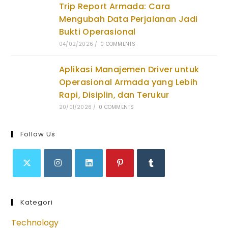
Trip Report Armada: Cara
Mengubah Data Perjalanan Jadi
Bukti Operasional
04/02/2026
/
0 COMMENTS
Aplikasi Manajemen Driver untuk
Operasional Armada yang Lebih
Rapi, Disiplin, dan Terukur
20/01/2026
/
0 COMMENTS
Follow Us
Opens
Opens
Opens
Opens
Opens
in
in
in
in
in
Kategori
a
a
a
a
a
new
new
new
new
new
Technology