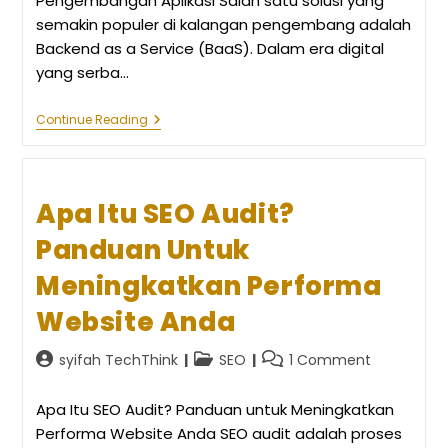
Pengembangan Aplikasi Salah satu solusi yang
semakin populer di kalangan pengembang adalah
Backend as a Service (BaaS). Dalam era digital
yang serba…
Backend
Continue Reading
As
A
Service
(BaaS):
Solusi
Apa Itu SEO Audit?
Cepat
Untuk
Panduan Untuk
Pengembangan
Aplikasi
Meningkatkan Performa
Website Anda
Post
Post
Post
syifah TechThink
SEO
1 Comment
author:
category:
comments:
Apa Itu SEO Audit? Panduan untuk Meningkatkan
Performa Website Anda SEO audit adalah proses