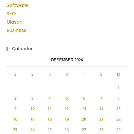
tab
tab
tab
tab
tab
Software
SEO
Ulasan
Business
Calendar
DESEMBER 2024
S
S
R
K
J
S
M
1
2
3
4
5
6
7
8
9
10
11
12
13
14
15
16
17
18
19
20
21
22
23
24
25
26
27
28
29