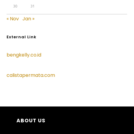
30
31
« Nov
Jan »
External Link
bengkelly.co.id
calistapermata.com
ABOUT US