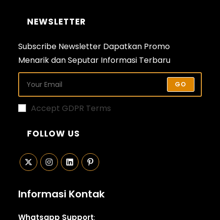
NEWSLETTER
Subscribe Newsletter Dapatkan Promo
Menarik dan Seputar Informasi Terbaru
GO
Accept GDPR Terms
FOLLOW US
Opens
Opens
Opens
Opens
in
in
in
in
Informasi Kontak
a
a
a
a
new
new
new
new
Whatsapp Support
: