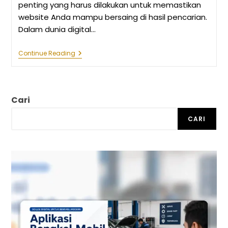
penting yang harus dilakukan untuk memastikan
website Anda mampu bersaing di hasil pencarian.
Dalam dunia digital…
Apa
Continue Reading
Itu
SEO
Audit?
Panduan
Untuk
Cari
Meningkatkan
Performa
Website
CARI
Anda