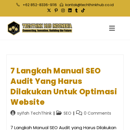
Skip
+62 852-8336-9116
kontak@techthinkhub.co.id
to
content
7 Langkah Manual SEO
Audit Yang Harus
Dilakukan Untuk Optimasi
Website
Post
Post
Post
syifah TechThink
SEO
0 Comments
author:
category:
comments:
7 Langkah Manual SEO Audit yang Harus Dilakukan