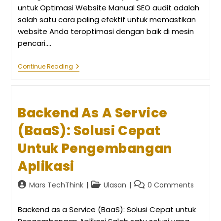
untuk Optimasi Website Manual SEO audit adalah
salah satu cara paling efektif untuk memastikan
website Anda teroptimasi dengan baik di mesin
pencari.…
7
Continue Reading
Langkah
Manual
SEO
Audit
Yang
Backend As A Service
Harus
Dilakukan
(BaaS): Solusi Cepat
Untuk
Optimasi
Untuk Pengembangan
Website
Aplikasi
Post
Post
Post
Mars TechThink
Ulasan
0 Comments
author:
category:
comments:
Backend as a Service (BaaS): Solusi Cepat untuk