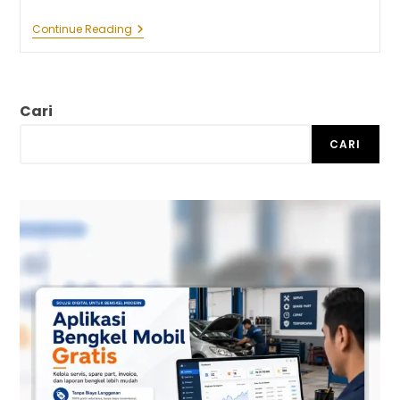
Cara
Continue Reading
Daftar
Google
News
Untuk
Meningkatkan
Cari
Trafik
Website
CARI