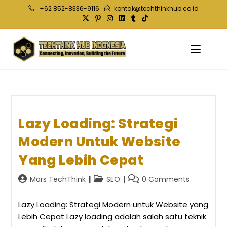
Skip
+62 852-8336-9116
kontak@techthinkhub.co.id
to
content
Lazy Loading: Strategi
Modern Untuk Website
Yang Lebih Cepat
Post
Post
Post
Mars TechThink
SEO
0 Comments
author:
category:
comments:
Lazy Loading: Strategi Modern untuk Website yang
Lebih Cepat Lazy loading adalah salah satu teknik