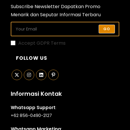
Subscribe Newsletter Dapatkan Promo
Menarik dan Seputar Informasi Terbaru
GO
Accept GDPR Terms
FOLLOW US
Opens
Opens
Opens
Opens
in
in
in
in
Informasi Kontak
a
a
a
a
new
new
new
new
Whatsapp Support
:
tab
tab
tab
tab
+62 856-0490-2127
Whatsapp Marketing
: