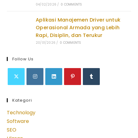
04/02/2026
/
0 COMMENTS
Aplikasi Manajemen Driver untuk
Operasional Armada yang Lebih
Rapi, Disiplin, dan Terukur
20/01/2026
/
0 COMMENTS
Follow Us
Opens
Opens
Opens
Opens
Opens
in
in
in
in
in
Kategori
a
a
a
a
a
new
new
new
new
new
Technology
tab
tab
tab
tab
tab
Software
SEO