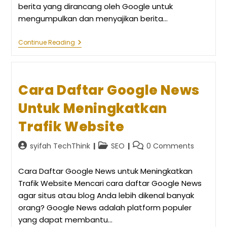
berita yang dirancang oleh Google untuk
mengumpulkan dan menyajikan berita…
Apa
Continue Reading
Itu
Google
News?
Panduan
Lengkap
Cara Daftar Google News
Untuk
Memahami
Untuk Meningkatkan
Platform
Berita
Trafik Website
Digital
Post
Post
Post
syifah TechThink
SEO
0 Comments
author:
category:
comments:
Cara Daftar Google News untuk Meningkatkan
Trafik Website Mencari cara daftar Google News
agar situs atau blog Anda lebih dikenal banyak
orang? Google News adalah platform populer
yang dapat membantu…