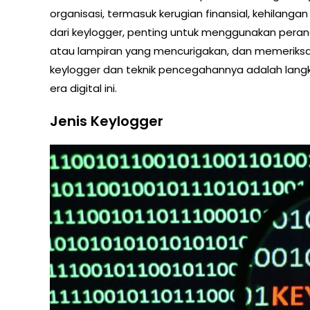
organisasi, termasuk kerugian finansial, kehilangan
dari keylogger, penting untuk menggunakan pera
atau lampiran yang mencurigakan, dan memeriksa 
keylogger dan teknik pencegahannya adalah lang
era digital ini.
Jenis Keylogger