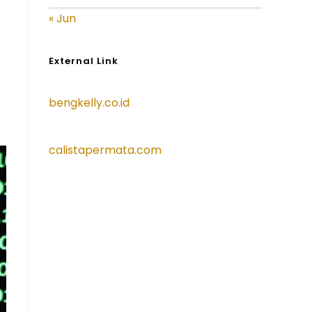
« Jun
External Link
bengkelly.co.id
calistapermata.com