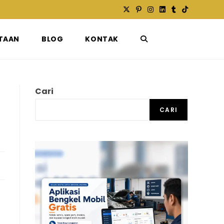
TAAN
BLOG
KONTAK
TOGGLE
WEBSITE
Cari
CARI
SEARCH