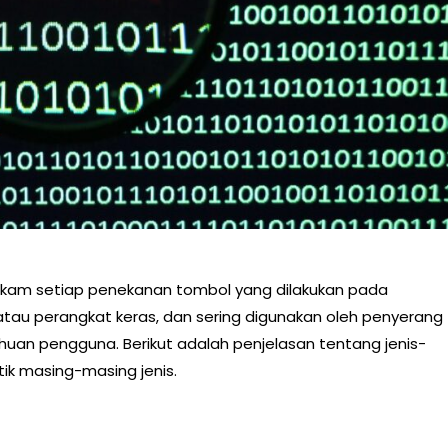
ekam setiap penekanan tombol yang dilakukan pada
 atau perangkat keras, dan sering digunakan oleh penyerang
huan pengguna. Berikut adalah penjelasan tentang jenis-
stik masing-masing jenis.