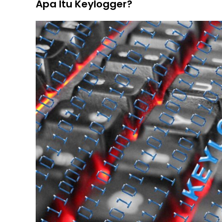
Apa Itu Keylogger?