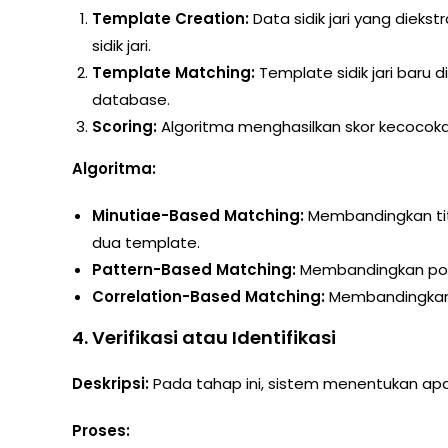
Template Creation:
Data sidik jari yang diekst
sidik jari.
Template Matching:
Template sidik jari baru
database.
Scoring:
Algoritma menghasilkan skor kecocok
Algoritma:
Minutiae-Based Matching:
Membandingkan titi
dua template.
Pattern-Based Matching:
Membandingkan pola 
Correlation-Based Matching:
Membandingkan c
4.
Verifikasi atau Identifikasi
Deskripsi:
Pada tahap ini, sistem menentukan apa
Proses: