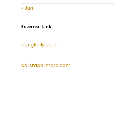
« Jun
External Link
bengkelly.co.id
calistapermata.com