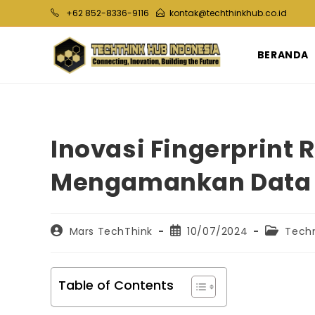
Skip
+62 852-8336-9116
kontak@techthinkhub.co.id
to
content
BERANDA
Inovasi Fingerprint
Mengamankan Data 
Post
Post
Post
Mars TechThink
10/07/2024
Tech
author:
published:
category
Table of Contents