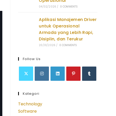
Operasional
04/02/2026
/
0 COMMENTS
Aplikasi Manajemen Driver
untuk Operasional
Armada yang Lebih Rapi,
Disiplin, dan Terukur
20/01/2026
/
0 COMMENTS
Follow Us
Opens
Opens
Opens
Opens
Opens
in
in
in
in
in
Kategori
a
a
a
a
a
new
new
new
new
new
Technology
tab
tab
tab
tab
tab
Software