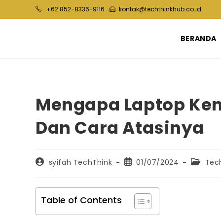
Skip
+62 852-8336-9116
kontak@techthinkhub.co.id
to
content
BERANDA
Mengapa Laptop Kena
Dan Cara Atasinya
Post
Post
Post
syifah TechThink
01/07/2024
Tec
author:
published:
categor
Table of Contents